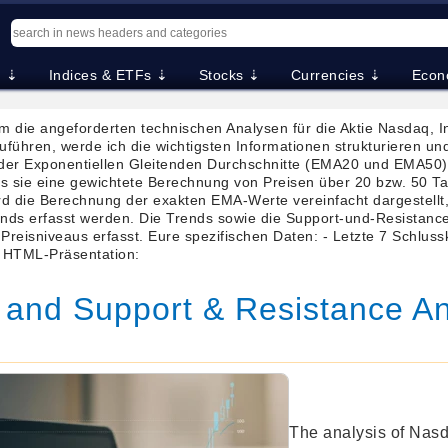
. ⇣
Indices & ETFs ⇣
Stocks ⇣
Currencies ⇣
Econ
 die angeforderten technischen Analysen für die Aktie Nasdaq, I
führen, werde ich die wichtigsten Informationen strukturieren u
 der Exponentiellen Gleitenden Durchschnitte (EMA20 und EMA50
 sie eine gewichtete Berechnung von Preisen über 20 bzw. 50 Tag
 die Berechnung der exakten EMA-Werte vereinfacht dargestellt, 
ds erfasst werden. Die Trends sowie die Support-und-Resistanc
eisniveaus erfasst. Eure spezifischen Daten: - Letzte 7 Schlussk
# HTML-Präsentation:
and Support & Resistance Ana
The analysis of Nasd