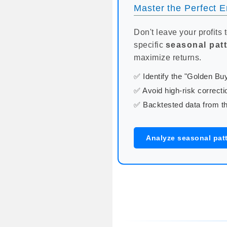
Master the Perfect En
Don't leave your profits 
specific
seasonal pat
maximize returns.
✅ Identify the "Golden B
✅ Avoid high-risk correcti
✅ Backtested data from th
Analyze seasonal pat