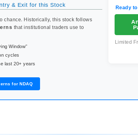
try & Exit for this Stock
Ready to
to chance. Historically, this stock follows
An
P
terns
that institutional traders use to
Limited F
uying Window"
on cycles
e last 20+ years
terns for NDAQ