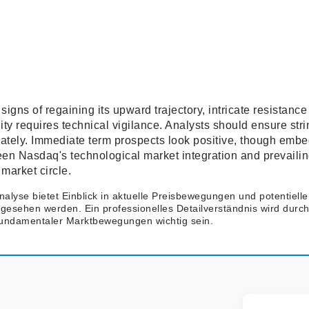
igns of regaining its upward trajectory, intricate resistance
lity requires technical vigilance. Analysts should ensure str
ately. Immediate term prospects look positive, though embe
tween Nasdaq's technological market integration and prevail
 market circle.
alyse bietet Einblick in aktuelle Preisbewegungen und potentielle 
ngesehen werden. Ein professionelles Detailverständnis wird durc
fundamentaler Marktbewegungen wichtig sein.