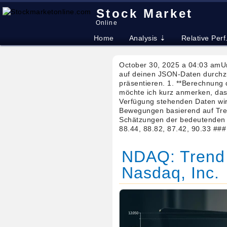
Stock Market
Online
Home
Analysis ⇣
Relative Perf
October 30, 2025 a 04:03 amUm
auf deinen JSON-Daten durchzu
präsentieren. 1. **Berechnung
möchte ich kurz anmerken, dass
Verfügung stehenden Daten wird
Bewegungen basierend auf Tren
Schätzungen der bedeutenden Pr
88.44, 88.82, 87.42, 90.33 ##
NDAQ: Trend 
Nasdaq, Inc.