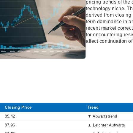
pricing trends of the
technology niche. T
derived from closing 
term dominance in a
recent market correct
for encountering resi
affect continuation of
Closing Price
Trend
85.42
▼ Abwärtstrend
87.96
▲ Leichter Aufwärts