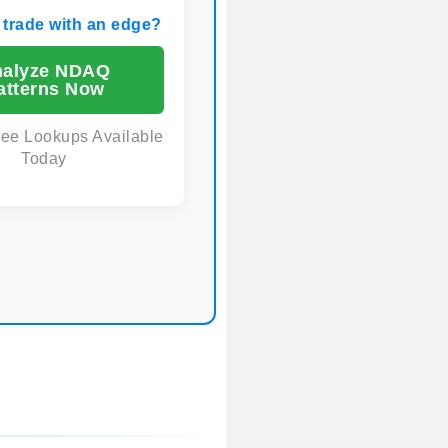
 trade with an edge?
alyze NDAQ
atterns Now
ree Lookups Available
Today