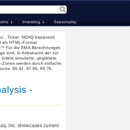
omic ⇣
Investing ⇣
Seasonality
nc., Ticker: NDAQ basierend
nd als HTML-Format
):** Für die EMA-Berechnungen
e sind. In Anbetracht der zur
indem simulierte, geglättete
e-Zonen werden durch einfache
urse: 85.42, 87.96, 88.78,
lysis -
aq, Inc. showcases current